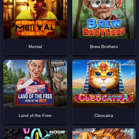
Mental
Brew Brothers
Land of the Free
Cleocatra