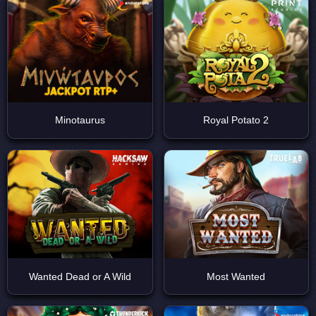
Minotaurus
Royal Potato 2
Wanted Dead or A Wild
Most Wanted