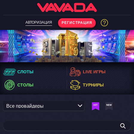
АВТОРИЗАЦИЯ
РЕГИСТРАЦИЯ
912 822,05 $
8 519,13 $
92,80 $
СЛОТЫ
LIVE ИГРЫ
СТОЛЫ
ТУРНИРЫ