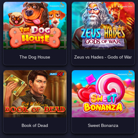
The Dog House
Zeus vs Hades - Gods of War
Book of Dead
Sweet Bonanza