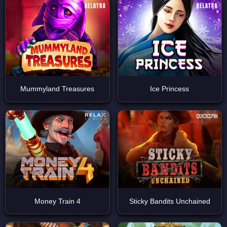
Mummyland Treasures
Ice Princess
Money Train 4
Sticky Bandits Unchained