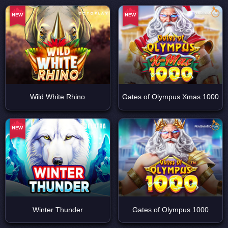
Wild White Rhino
Gates of Olympus Xmas 1000
Winter Thunder
Gates of Olympus 1000